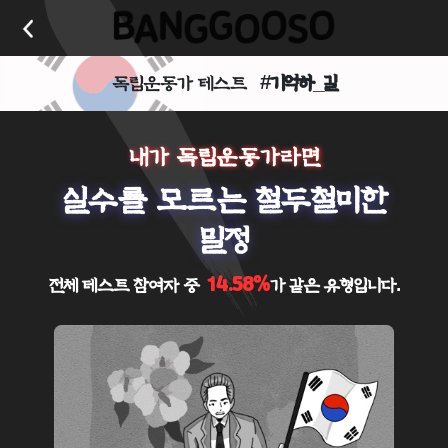
독립운동가 테스트
#기억하_길
내가 독립운동가라면
실수를 모르는 철두철미한
밀정
14.58%
전체 테스트 참여자 중
가 같은 유형입니다.