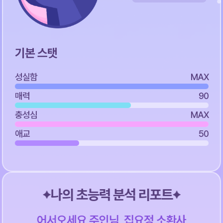
기본 스탯
성실함
MAX
매력
90
충성심
MAX
애교
50
나의 초능력 분석 리포트
어서오세요 주인님, 집요정 소환사