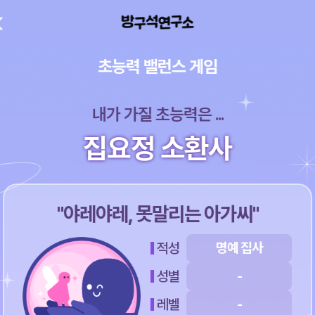
초능력 밸런스 게임
내가 가질 초능력은 ...
집요정 소환사
"야레야레, 못말리는 아가씨"
적성
명예 집사
성별
-
레벨
-